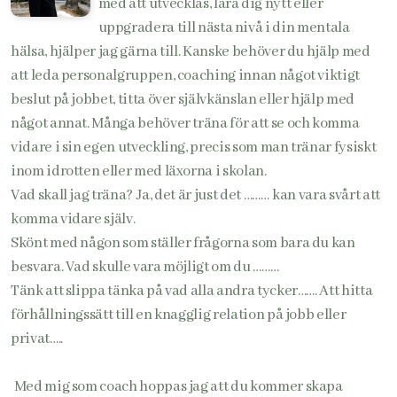
med att utvecklas, lära dig nytt eller
uppgradera till nästa nivå i din mentala
hälsa, hjälper jag gärna till. Kanske behöver du hjälp med
att leda personalgruppen, coaching innan något viktigt
beslut på jobbet, titta över självkänslan eller hjälp med
något annat. Många behöver träna för att se och komma
vidare i sin egen utveckling, precis som man tränar fysiskt
inom idrotten eller med läxorna i skolan.
Vad skall jag träna? Ja, det är just det ……… kan vara svårt att
komma vidare själv.
Skönt med någon som ställer frågorna som bara du kan
besvara. Vad skulle vara möjligt om du ………
Tänk att slippa tänka på vad alla andra tycker……. Att hitta
förhållningssätt till en knagglig relation på jobb eller
privat…..
Med mig som coach hoppas jag att du kommer skapa