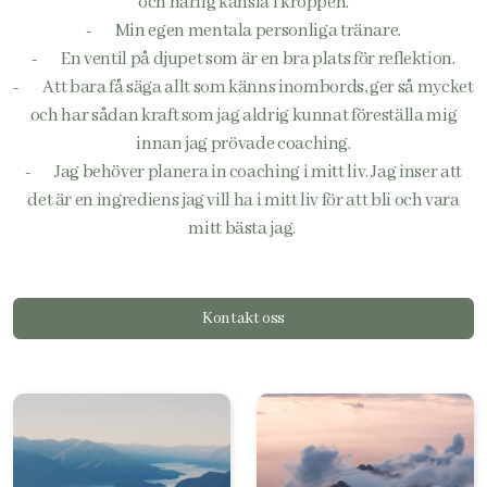
och härlig känsla i kroppen.
- Min egen mentala personliga tränare.
- En ventil på djupet som är en bra plats för reflektion.
- Att bara få säga allt som känns inombords, ger så mycket
och har sådan
kraft som jag aldrig kunnat föreställa mig
innan jag prövade coaching.
- Jag behöver planera in coaching i mitt liv. Jag inser att
det är en
ingrediens jag vill ha i mitt liv för att bli och vara
mitt bästa jag.
Kontakt oss