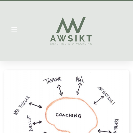
Personlig utveckling
Ledarskapsutveckling
Hälsa/Livsstilsanalys